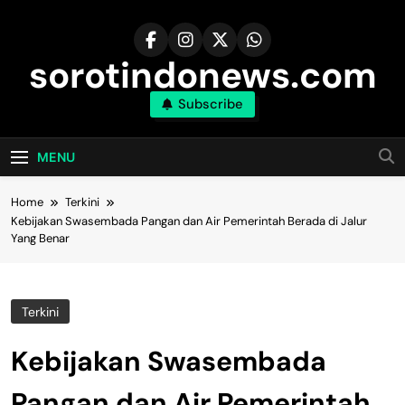
Skip
to
content
sorotindonews.com
Subscribe
MENU
Home
Terkini
Kebijakan Swasembada Pangan dan Air Pemerintah Berada di Jalur
Yang Benar
Terkini
Kebijakan Swasembada
Pangan dan Air Pemerintah