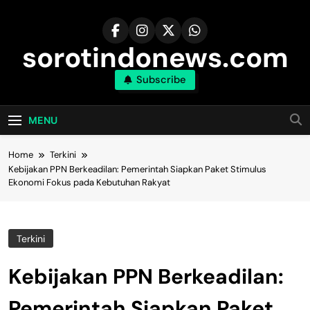
Skip
to
content
sorotindonews.com
Subscribe
MENU
Home
Terkini
Kebijakan PPN Berkeadilan: Pemerintah Siapkan Paket Stimulus
Ekonomi Fokus pada Kebutuhan Rakyat
Terkini
Kebijakan PPN Berkeadilan:
Pemerintah Siapkan Paket