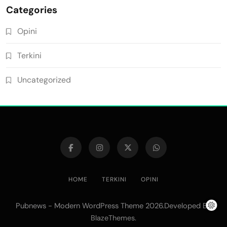
Categories
Opini
Terkini
Uncategorized
HOME
TERKINI
OPINI
Pubnews - Modern WordPress Theme 2026.Developed By
.
BlazeThemes