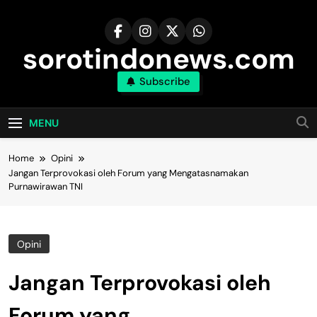
Skip
to
content
sorotindonews.com
Subscribe
MENU
Home
Opini
Jangan Terprovokasi oleh Forum yang Mengatasnamakan
Purnawirawan TNI
Opini
Jangan Terprovokasi oleh
Forum yang