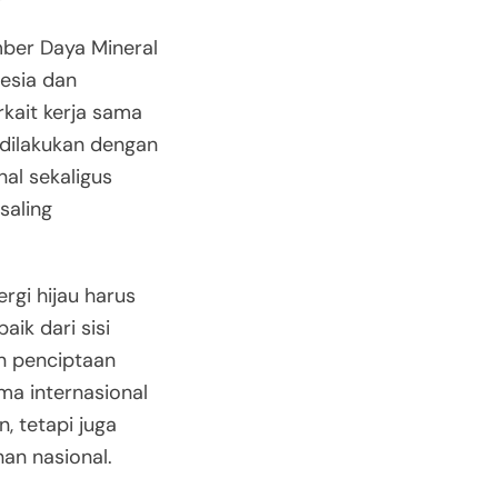
mber Daya Mineral
nesia dan
kait kerja sama
 dilakukan dengan
al sekaligus
saling
gi hijau harus
aik dari sisi
n penciptaan
ma internasional
, tetapi juga
n nasional.