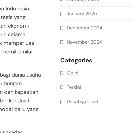
a Indonesia
January 2025
tegis yang
nan ekonomi
December 2024
gun selama
November 2024
uk memperluas
emiliki nilai
Categories
Opini
 bagi dunia usaha
 hubungan
Terkini
n dan kepastian
ebih kondusif
Uncategorized
odal baru yang
n sekadar