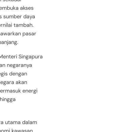
membuka akses
as sumber daya
rnilai tambah.
enawarkan pasar
panjang.
Menteri Singapura
an negaranya
egis dengan
negara akan
termasuk energi
 hingga
tra utama dalam
nomi kawasan.