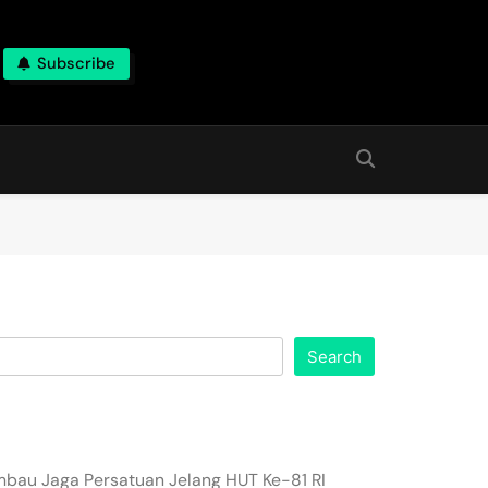
Subscribe
Search
imbau Jaga Persatuan Jelang HUT Ke-81 RI