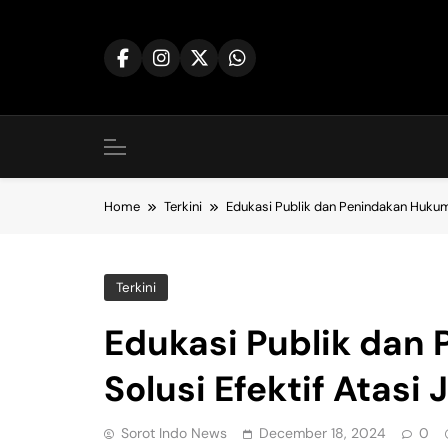
Skip
to
content
Home
Terkini
Edukasi Publik dan Penindakan Hukum S
Terkini
Edukasi Publik dan
Solusi Efektif Atasi 
Sorot Indo News
December 18, 2024
0