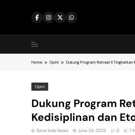
Skip
to
content
Home
Opini
Dukung Program Retreat II Tingkatkan 
Opini
Dukung Program Retr
Kedisiplinan dan Et
Sorot Indo News
June 24, 2025
0
7 