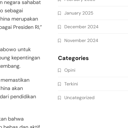
n negara sahabat
wo sebagai
January 2025
China merupakan
December 2024
gai Presiden RI,”
November 2024
Prabowo untuk
Categories
bung kepentingan
kembang.
Opini
a memastikan
Terkini
China akan
dari pendidikan
Uncategorized
kan bahwa
 bebas dan aktif,