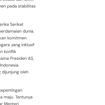
en pada stabilitas
rika Serikat
perdamaian dunia,
nkan komitmen
gara yang inklusif
n konflik
rsama Presiden AS,
 Indonesia
 dijunjung oleh
kepentingan
a maju. Tentunya
ar Menteri