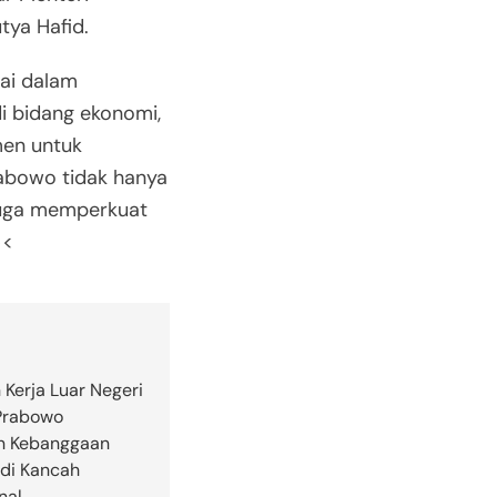
tya Hafid.
ai dalam
di bidang ekonomi,
men untuk
rabowo tidak hanya
juga memperkuat
><
 Kerja Luar Negeri
Prabowo
n Kebanggaan
 di Kancah
nal