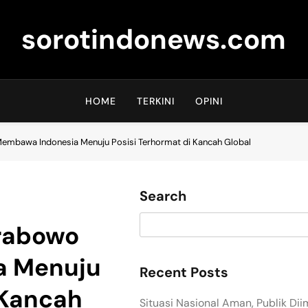
sorotindonews.com
HOME
TERKINI
OPINI
embawa Indonesia Menuju Posisi Terhormat di Kancah Global
Search
Prabowo
a Menuju
Recent Posts
 Kancah
Situasi Nasional Aman, Publik Di