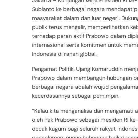
Jakarta – Kunjungan kerja Presiden RI ke
Subianto ke berbagai negara mendapat pe
masyarakat dalam dan luar negeri. Dukun
publik terus mengalir, memperlihatkan k
terhadap peran aktif Prabowo dalam dip
internasional serta komitmen untuk mem
Indonesia di ranah global.
Pengamat Politik, Ujang Komaruddin menj
Prabowo dalam membangun hubungan ba
berbagai negara adalah wujud pengalam
kecerdasannya sebagai pemimpin.
“Kalau kita menganalisa dan mengamati a
oleh Pak Prabowo sebagai Presiden RI k
decak kagum bagi seluruh rakyat Indonesi
pengalaman, punya hubungan baik dengan