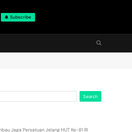
Subscribe
Search
imbau Jaga Persatuan Jelang HUT Ke-81 RI