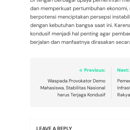
Di tengah berbagai upaya pemerintah 
dan memperkuat pertumbuhan ekonomi, 
berpotensi menciptakan persepsi instabilit
dengan kebutuhan bangsa saat ini. Karena
kondusif menjadi hal penting agar pemba
berjalan dan manfaatnya dirasakan secar
Post
Previous:
Next:
navigation
Waspada Provokator Demo
Pemer
Mahasiswa, Stabilitas Nasional
Infra
harus Terjaga Kondusif
Rakya
LEAVE A REPLY