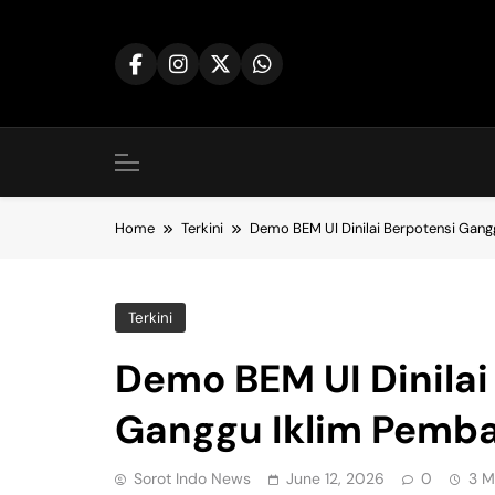
Skip
to
content
Home
Terkini
Demo BEM UI Dinilai Berpotensi Gan
Terkini
Demo BEM UI Dinilai
Ganggu Iklim Pemb
Sorot Indo News
June 12, 2026
0
3 M