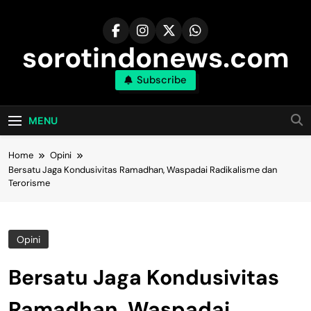
Skip
to
content
sorotindonews.com
Subscribe
MENU
Home
Opini
Bersatu Jaga Kondusivitas Ramadhan, Waspadai Radikalisme dan
Terorisme
Opini
Bersatu Jaga Kondusivitas
Ramadhan, Waspadai