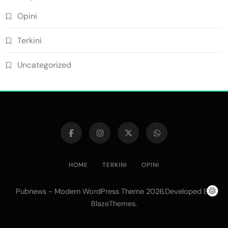
Opini
Terkini
Uncategorized
HOME
TERKINI
OPINI
Pubnews - Modern WordPress Theme 2026.Developed By
.
BlazeThemes