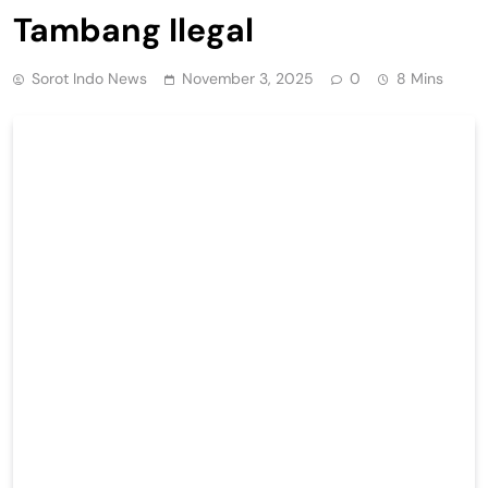
Tambang Ilegal
Sorot Indo News
November 3, 2025
0
8 Mins