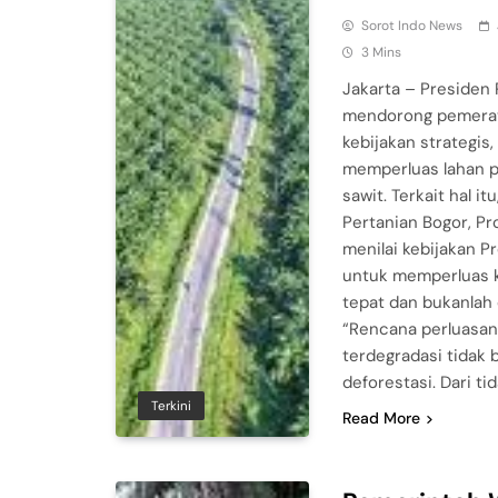
Sorot Indo News
3 Mins
Jakarta – Presiden
mendorong pemerat
kebijakan strategis,
memperluas lahan p
sawit. Terkait hal it
Pertanian Bogor, Pr
menilai kebijakan 
untuk memperluas 
tepat dan bukanlah 
“Rencana perluasan 
terdegradasi tidak 
deforestasi. Dari ti
Terkini
Read More