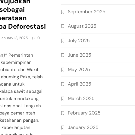
Wujudkan
 sebagai
September 2025
erataan
pa Deforestasi
August 2025
January 13, 2025
0
July 2025
June 2025
an)* Pemerintah
h kepemimpinan
May 2025
ubianto dan Wakil
kabuming Raka, telah
April 2025
cana untuk
elapa sawit sebagai
March 2025
gi untuk mendukung
 nasional. Langkah
February 2025
upaya pemerintah
ketahanan pangan,
January 2025
 keberlanjutan
un demikian, ada