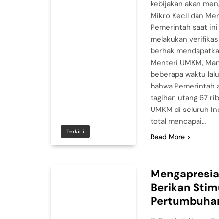
kebijakan akan men
Mikro Kecil dan M
Pemerintah saat in
melakukan verifikasi
berhak mendapatka
Menteri UMKM, Ma
beberapa waktu la
bahwa Pemerintah 
tagihan utang 67 r
UMKM di seluruh Ind
total mencapai…
Terkini
Read More
Mengapresia
Berikan Stim
Pertumbuha