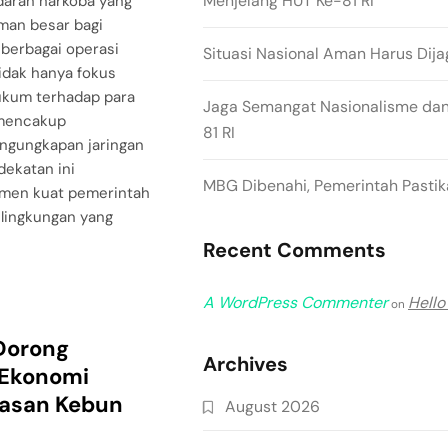
Menjelang HUT Ke-81 RI
aran narkoba yang
man besar bagi
 berbagai operasi
Situasi Nasional Aman Harus Dija
tidak hanya fokus
ukum terhadap para
Jaga Semangat Nasionalisme dan
 mencakup
81 RI
ngungkapan jaringan
dekatan ini
MBG Dibenahi, Pemerintah Pastika
men kuat pemerintah
lingkungan yang
Recent Comments
A WordPress Commenter
Hello
on
Dorong
Archives
Ekonomi
uasan Kebun
August 2026