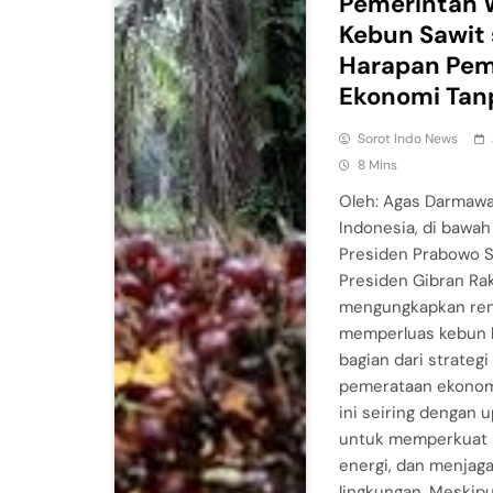
Pemerintah 
Kebun Sawit
Harapan Pem
Ekonomi Tan
Sorot Indo News
8 Mins
Oleh: Agas Darmaw
Indonesia, di bawa
Presiden Prabowo S
Presiden Gibran Ra
mengungkapkan ren
memperluas kebun k
bagian dari strate
pemerataan ekonomi
ini seiring dengan 
untuk memperkuat 
energi, dan menjaga
lingkungan. Meskip