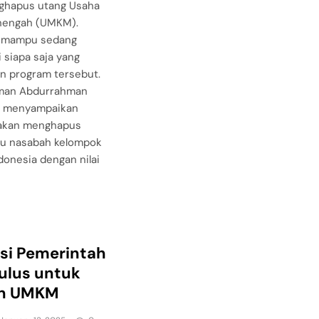
ghapus utang Usaha
enengah (UMKM).
i mampu sedang
 siapa saja yang
n program tersebut.
man Abdurrahman
lu menyampaikan
akan menghapus
ibu nasabah kelompok
onesia dengan nilai
si Pemerintah
ulus untuk
n UMKM