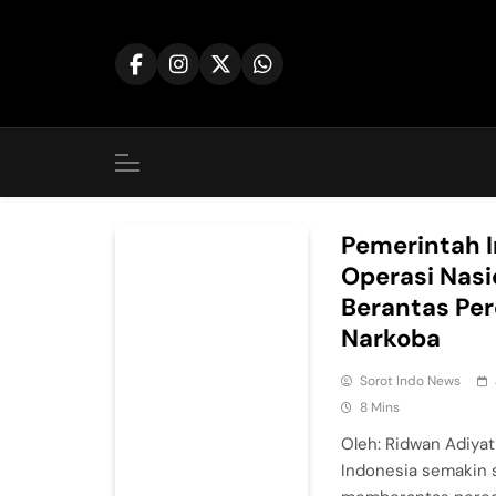
Skip
to
content
Pemerintah I
Operasi Nasi
Berantas Pe
Narkoba
Sorot Indo News
8 Mins
Oleh: Ridwan Adiya
Indonesia semakin 