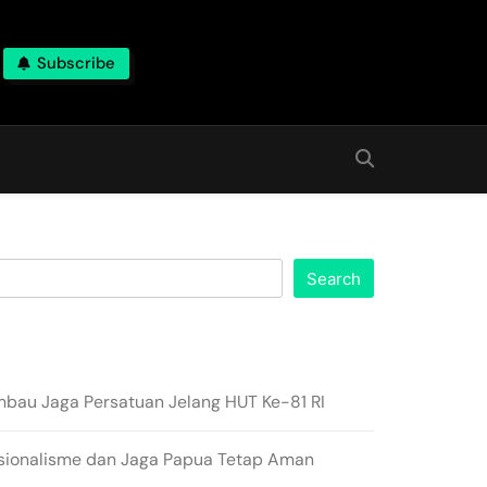
Subscribe
Search
imbau Jaga Persatuan Jelang HUT Ke-81 RI
sionalisme dan Jaga Papua Tetap Aman