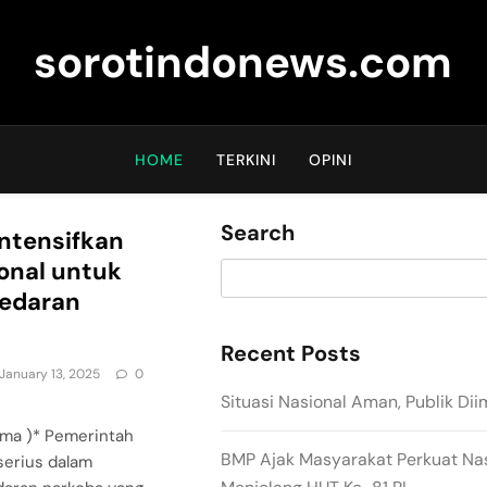
sorotindonews.com
HOME
TERKINI
OPINI
Search
ntensifkan
onal untuk
redaran
Recent Posts
January 13, 2025
0
Situasi Nasional Aman, Publik Di
tma )* Pemerintah
BMP Ajak Masyarakat Perkuat Na
serius dalam