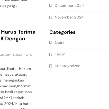
December 2024
ran yang…
November 2024
 Harus Terima
Categories
MK Dengan
Opini
Terkini
January 13, 2025
0
Uncategorized
Koordinator Hukum,
 Pemasyarakatan,
ra menegaskan
pihak menghormati
n hasil keputusan
i (MK) terkait
ada 2024.“Kita harus