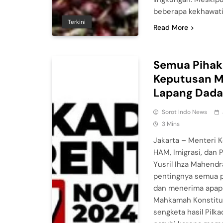
beberapa kekhawati
Terkini
Read More
Semua Pihak
Keputusan 
Lapang Dada
Sorot Indo News
3 Mins
Jakarta – Menteri 
HAM, Imigrasi, dan
Yusril Ihza Mahend
pentingnya semua 
dan menerima apapu
Mahkamah Konstitus
sengketa hasil Pilk