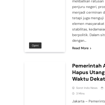
melibatkan ratusan 
penjuru negeri, pros
menjadi cerminan din
tetapi juga menguj
elemen masyarakat
stabilitas, kedamai
berpolitik. Dalam s
dengan…
Opini
Read More
Pemerintah 
Hapus Utan
Waktu Deka
Sorot Indo News
3 Mins
Jakarta – Pemerint