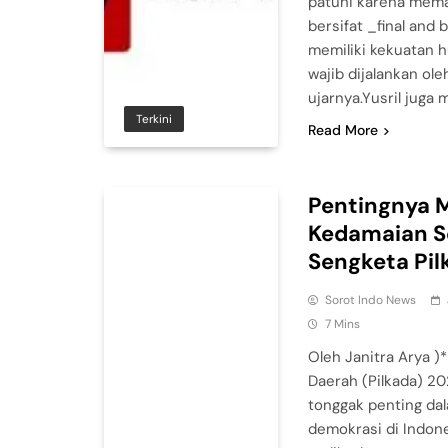
patuhi karena mem
bersifat _final and
memiliki kekuatan 
wajib dijalankan ol
ujarnya.Yusril juga
Terkini
Read More
Pentingnya 
Kedamaian S
Sengketa Pil
Sorot Indo News
7 Mins
Oleh Janitra Arya )
Daerah (Pilkada) 20
tonggak penting da
demokrasi di Indon