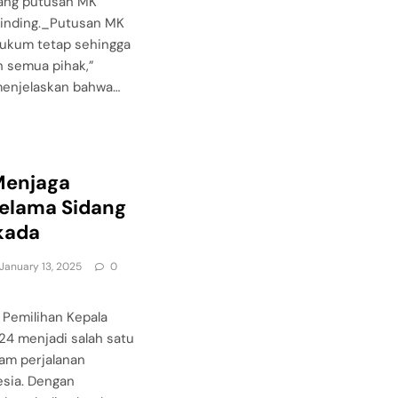
ang putusan MK
 binding._Putusan MK
hukum tetap sehingga
eh semua pihak,”
 menjelaskan bahwa…
Menjaga
elama Sidang
kada
January 13, 2025
0
* Pemilihan Kepala
24 menjadi salah satu
lam perjalanan
esia. Dengan