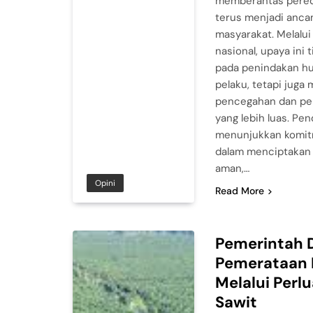
memberantas pered
terus menjadi anca
masyarakat. Melalui
nasional, upaya ini 
pada penindakan h
pelaku, tetapi juga
pencegahan dan pe
yang lebih luas. Pen
menunjukkan komit
dalam menciptakan 
aman,…
Opini
Read More
Pemerintah 
Pemerataan 
Melalui Perl
Sawit