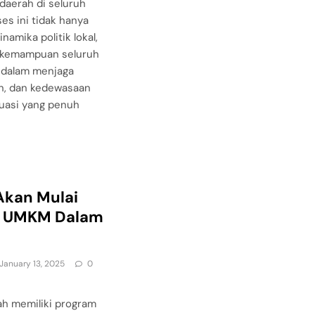
daerah di seluruh
es ini tidak hanya
amika politik lokal,
i kemampuan seluruh
 dalam menjaga
an, dan kedewasaan
ituasi yang penuh
Akan Mulai
g UMKM Dalam
t
January 13, 2025
0
ah memiliki program